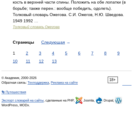
кость в верхней части спины. Положить на обе лопатки (в
борьбе; также перен.: вообще победить, одолеть).
Толковый словарь Ожегова. С.И. Ожегов, Н.Ю. Шведова.
1949 1992 …
Толковый словарь Ожегова
Страницы
Следующая
→
1
2
3
4
5
6
7
8
9
10
11
12
13
© Академик, 2000-2026
18+
Обратная связь:
Техподдержка
,
Реклама на сайте
👣 Путешествия
Экспорт словарей на сайты
, сделанные на PHP,
Joomla,
Drupal,
WordPress, MODx.