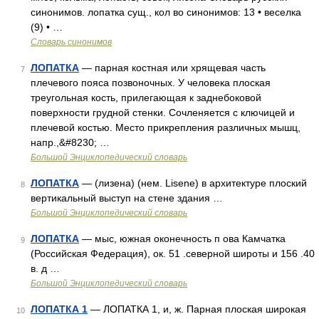
синонимов. лопатка сущ., кол во синонимов: 13 • веселка
(9) • …
Словарь синонимов
ЛОПАТКА
— парная костная или хрящевая часть
7
плечевого пояса позвоночных. У человека плоская
треугольная кость, прилегающая к заднебоковой
поверхности грудной стенки. Сочленяется с ключицей и
плечевой костью. Место прикрепления различных мышц,
напр.,&#8230; …
Большой Энциклопедический словарь
ЛОПАТКА
— (лизена) (нем. Lisene) в архитектуре плоский
8
вертикальный выступ на стене здания …
Большой Энциклопедический словарь
ЛОПАТКА
— мыс, южная оконечность п ова Камчатка
9
(Российская Федерация), ок. 51 .северной широты и 156 .40
в. д …
Большой Энциклопедический словарь
ЛОПАТКА 1
— ЛОПАТКА 1, и, ж. Парная плоская широкая
10