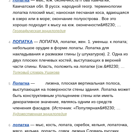
Лопатка
— мыс, юж. оконечность п ова Камчатки;
3
Камчатская обл. В русск. народной геогр. терминологии
лопатка плоский мыс; наносная песчаная коса, вдающаяся
в озеро или в море; окончание полуострова . Все это
хорошо подходит к мысу на юж. оконечности&#8230; …
Географическая энциклопедия
ЛОПАТКА
— ЛОПАТКА, лопатки, жен. 1. уменьш. к лопата;
4
небольшое орудие в форме лопаты. Лопатка для
накладывания и размазки глины (у штукатуров). 2. Одна из
двух плоских плечевых костей, выступающих в верхней
части спины. Класть, положить на лопатки (см.&#8230; …
Толковый словарь Ушакова
Лопатка
— лизена, плоская вертикальная полоса,
5
выступающая на поверхности стены здания. Лопатка может
быть конструктивным утолщением стены или иметь
декоративное значение, являясь одним из средств
членения фасадов. (Источник: «Популярная&#8230; …
Художественная энциклопедия
лопатка
— мыс, кость, лопата, скребок, кельня, лопаточка,
6
мясо, кельма, лопасть, совок, лизена Словарь русских