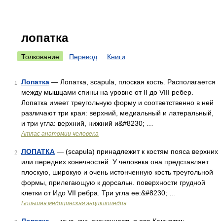
лопатка
Толкование
Перевод
Книги
Лопатка
— Лопатка, scapula, плоская кость. Располагается
1
между мышцами спины на уровне от II до VIII ребер.
Лопатка имеет треугольную форму и соответственно в ней
различают три края: верхний, медиальный и латеральный,
и три угла: верхний, нижний и&#8230; …
Атлас анатомии человека
ЛОПАТКА
— (scapula) принадлежит к костям пояса верхних
2
или передних конечностей. У человека она представляет
плоскую, широкую и очень истонченную кость треугольной
формы, прилегающую к дорсальн. поверхности грудной
клетки от Идо VII ребра. Три угла ее:&#8230; …
Большая медицинская энциклопедия